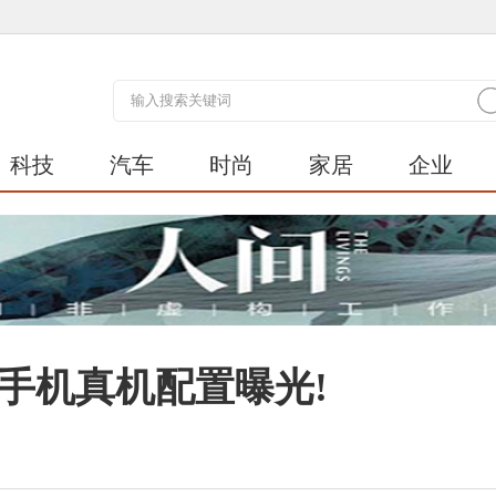
科技
汽车
时尚
家居
企业
奇酷手机真机配置曝光!