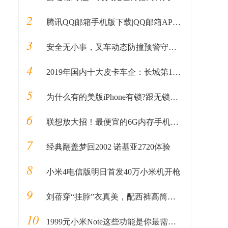
2
腾讯QQ邮箱手机版下载|QQ邮箱APP V5.7.3 安卓最新版 下载_当下软件园
3
安全无小事，叉车动态防撞预警守护人车安全
4
2019年国内十大皮卡车企：长城第1，黄海第5，中兴第8，大乘第10
5
为什么有的美版iPhone有锁?跟无锁有什么区别
6
联想放大招！最便宜的6G内存手机，4050mAh大电池售价1098!
7
经典翻盖梦回2002 诺基亚2720体验
8
小米4电信版明日首发40万小米机开枪
9
刘蓓穿“挂脖”衣真美，配西裤高筒靴气质出挑，一头卷毛更加迷人
10
1999元小米Note这些功能是你最需要关注的