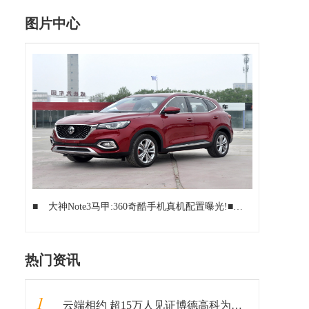
图片中心
■
大神Note3马甲:360奇酷手机真机配置曝光!
■
富连网二手iPh
热门资讯
1
云端相约 超15万人见证博德高科为客户创造价值