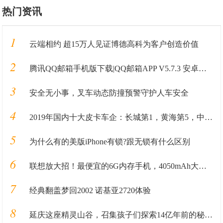
热门资讯
1
云端相约 超15万人见证博德高科为客户创造价值
2
腾讯QQ邮箱手机版下载|QQ邮箱APP V5.7.3 安卓最新版 下载_当下软件园
3
安全无小事，叉车动态防撞预警守护人车安全
4
2019年国内十大皮卡车企：长城第1，黄海第5，中兴第8，大乘第10
5
为什么有的美版iPhone有锁?跟无锁有什么区别
6
联想放大招！最便宜的6G内存手机，4050mAh大电池售价1098!
7
经典翻盖梦回2002 诺基亚2720体验
8
延庆这座精灵山谷，召集孩子们探索14亿年前的秘密！！