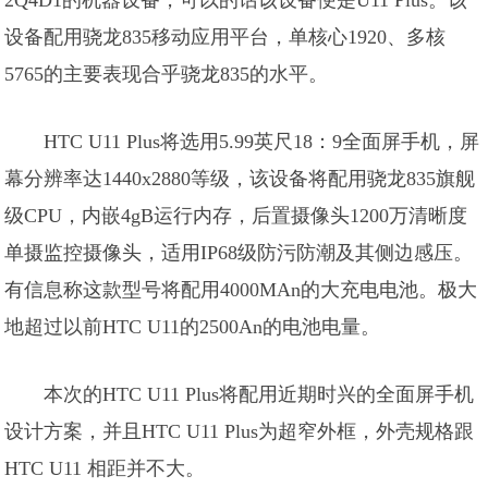
2Q4D1的机器设备，可以的话该设备便是U11 Plus。该
设备配用骁龙835移动应用平台，单核心1920、多核
5765的主要表现合乎骁龙835的水平。
HTC U11 Plus将选用5.99英尺18：9全面屏手机，屏
幕分辨率达1440x2880等级，该设备将配用骁龙835旗舰
级CPU，内嵌4gB运行内存，后置摄像头1200万清晰度
单摄监控摄像头，适用IP68级防污防潮及其侧边感压。
有信息称这款型号将配用4000MAn的大充电电池。极大
地超过以前HTC U11的2500An的电池电量。
本次的HTC U11 Plus将配用近期时兴的全面屏手机
设计方案，并且HTC U11 Plus为超窄外框，外壳规格跟
HTC U11 相距并不大。