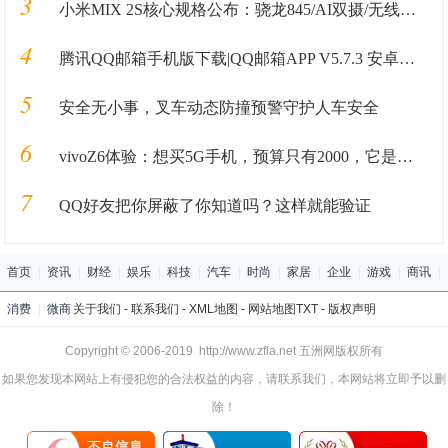
3
小米MIX 2S核心规格公布：骁龙845/AI双摄/无线快充
4
腾讯QQ邮箱手机版下载|QQ邮箱APP V5.7.3 安卓最新版 下载_当下软件园
5
安全无小事，叉车动态防撞预警守护人车安全
6
vivoZ6体验：想买5G手机，预算只有2000，它是个选择
7
QQ好友把你屏蔽了你知道吗？这样就能验证
首页
|
资讯
|
财经
|
娱乐
|
科技
|
汽车
|
时尚
|
家居
|
企业
|
游戏
|
商讯
|
消费
|
微商
关于我们
-
联系我们
-
XML地图
-
网站地图
TXT
-
版权声明
Copyright © 2006-2019 http://www.zfla.net 五洲网版权所有
如果您发现本网站上有侵犯您的合法权益的内容，请联系我们，本网站将立即予以删
除！