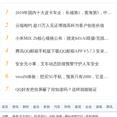
1
2019年国内十大皮卡车企：长城第1，黄海第5，中兴第8，大乘第10
2
云端相约 超15万人见证博德高科为客户创造价值
3
小米MIX 2S核心规格公布：骁龙845/AI双摄/无线快充
4
腾讯QQ邮箱手机版下载|QQ邮箱APP V5.7.3 安卓最新版 下载_当下软件园
5
安全无小事，叉车动态防撞预警守护人车安全
6
vivoZ6体验：想买5G手机，预算只有2000，它是个选择
7
QQ好友把你屏蔽了你知道吗？这样就能验证
首页
|
资讯
|
财经
|
娱乐
|
科技
|
汽车
|
时尚
|
家居
|
企业
|
游戏
|
商讯
|
消费
|
微商
关于我们
-
联系我们
-
XML地图
-
网站地图
TXT
-
版权声明