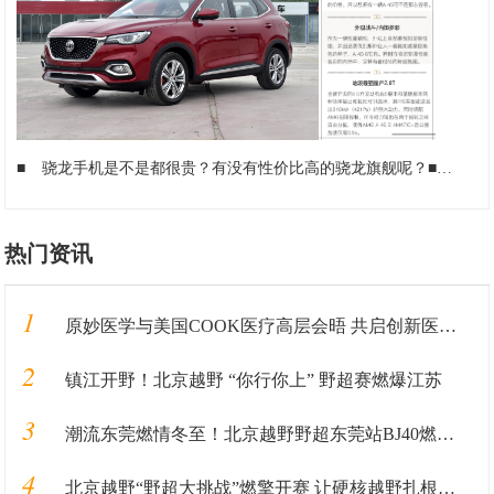
■
骁龙手机是不是都很贵？有没有性价比高的骁龙旗舰呢？
■
搭载
热门资讯
1
原妙医学与美国COOK医疗高层会晤 共启创新医疗合作新篇章
2
镇江开野！北京越野 “你行你上” 野超赛燃爆江苏
3
潮流东莞燃情冬至！北京越野野超东莞站BJ40燃油硬核实力圈粉
4
北京越野“野超大挑战”燃擎开赛 让硬核越野扎根人间烟火