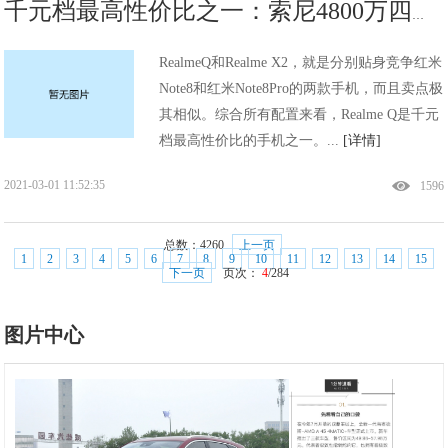
千元档最高性价比之一：索尼4800万四摄+20W快充，6+64GB降至1048!
RealmeQ和Realme X2，就是分别贴身竞争红米
Note8和红米Note8Pro的两款手机，而且卖点极
其相似。综合所有配置来看，Realme Q是千元
档最高性价比的手机之一。...
[详情]
2021-03-01 11:52:35
1596
总数：
4260
上一页
1
2
3
4
5
6
7
8
9
10
11
12
13
14
15
下一页
页次：
4
/284
图片中心