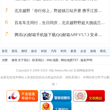
5
北京越野「你行你上」野超镇江站开赛 携手江苏车主肆意开野
6
百名车主同行，生日同庆，北京越野野超大挑战兰州站完美收官
7
腾讯QQ邮箱手机版下载|QQ邮箱APP V5.7.3 安卓最新版 下载_当下软件园
首页
|
资讯
|
财经
|
娱乐
|
科技
|
汽车
|
时尚
|
家居
|
企业
|
游戏
|
商讯
|
消费
|
微商
关于我们
-
联系我们
-
XML地图
-
网站地图
TXT
-
版权声明
Copyright © 2006-2019 http://www.zfla.net 五洲网版权所有
如果您发现本网站上有侵犯您的合法权益的内容，请联系我们，本网站将立即予以删
除！