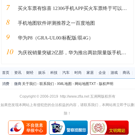
7
买火车票有惊喜 12306手机APP买火车票终于可以在线选座了！
8
手机地图软件评测推荐之一百度地图
9
华为P8（GRA-UL00/标配版/双4G）
10
为庆祝销量突破2亿部，华为推出两款限量版手机，这颜值心动吗
首页
|
资讯
|
财经
|
娱乐
|
科技
|
汽车
|
时尚
|
家居
|
企业
|
游戏
|
商讯
|
消费
|
微商
关于我们
-
联系我们
-
XML地图
-
网站地图
TXT
-
版权声明
Copyright © 2006-2019 http://www.zfla.net 五洲网版权所有
如果您发现本网站上有侵犯您的合法权益的内容，请联系我们，本网站将立即予以删
除！