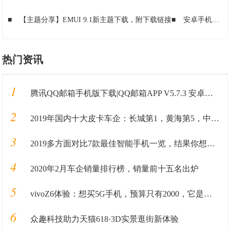
■
【主题分享】EMUI 9.1新主题下载，附下载链接
■
安卓手机QQ6.2正式版发布下载：主推口令红包
热门资讯
1
腾讯QQ邮箱手机版下载|QQ邮箱APP V5.7.3 安卓最新版 下载_当下软件园
2
2019年国内十大皮卡车企：长城第1，黄海第5，中兴第8，大乘第10
3
2019多方面对比7款最佳智能手机一览，结果你想象不到
4
2020年2月车企销量排行榜，销量前十五名出炉
5
vivoZ6体验：想买5G手机，预算只有2000，它是个选择
6
众趣科技助力天猫618·3D实景逛街新体验