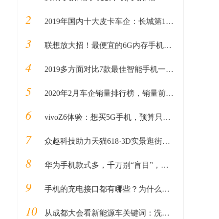
2
2019年国内十大皮卡车企：长城第1，黄海第5，中兴第8，大乘第10
3
联想放大招！最便宜的6G内存手机，4050mAh大电池售价1098!
4
2019多方面对比7款最佳智能手机一览，结果你想象不到
5
2020年2月车企销量排行榜，销量前十五名出炉
6
vivoZ6体验：想买5G手机，预算只有2000，它是个选择
7
众趣科技助力天猫618·3D实景逛街新体验
8
华为手机款式多，千万别“盲目”，首选这3款不会错！
9
手机的充电接口都有哪些？为什么大多数手机都喜欢用Type-C接口？
10
从成都大会看新能源车关键词：洗牌、转型、聚合、下沉、服务...