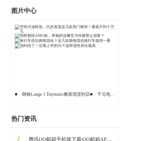
图片中心
■
朗格Lange 1 Daymatic腕表现货到店
■
千元电信4G强劲来袭 华为C8817E 体验报告 武汉篇
热门资讯
1
腾讯QQ邮箱手机版下载|QQ邮箱APP V5.7.3 安卓最新版 下载_当下软件园