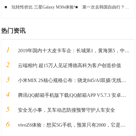
■
玩转性价比 三星Galaxy M30s体验!
■
第一次去韩国自由行？首尔全路线攻略分享给你!
热门资讯
1
2019年国内十大皮卡车企：长城第1，黄海第5，中兴第8，大乘第10
2
云端相约 超15万人见证博德高科为客户创造价值
3
小米MIX 2S核心规格公布：骁龙845/AI双摄/无线快充
4
腾讯QQ邮箱手机版下载|QQ邮箱APP V5.7.3 安卓最新版 下载_当下软件园
5
安全无小事，叉车动态防撞预警守护人车安全
6
vivoZ6体验：想买5G手机，预算只有2000，它是个选择