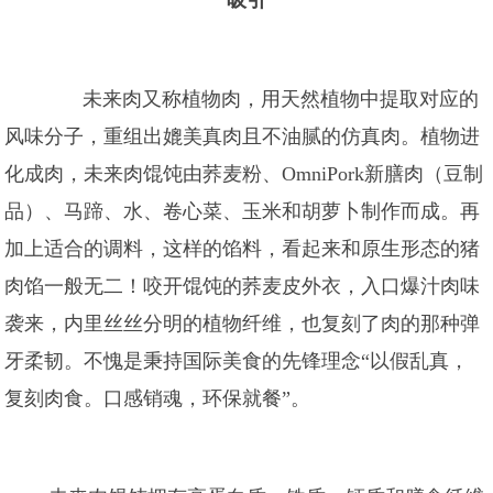
吸引
未来肉又称植物肉，用天然植物中提取对应的
风味分子，重组出媲美真肉且不油腻的仿真肉。植物进
化成肉，未来肉馄饨由荞麦粉、OmniPork新膳肉（豆制
品）、马蹄、水、卷心菜、玉米和胡萝卜制作而成。再
加上适合的调料，这样的馅料，看起来和原生形态的猪
肉馅一般无二！咬开馄饨的荞麦皮外衣，入口爆汁肉味
袭来，内里丝丝分明的植物纤维，也复刻了肉的那种弹
牙柔韧。不愧是秉持国际美食的先锋理念“以假乱真，
复刻肉食。口感销魂，环保就餐”。