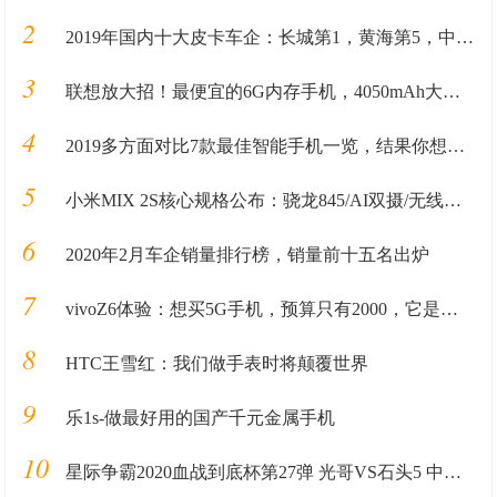
2
2019年国内十大皮卡车企：长城第1，黄海第5，中兴第8，大乘第10
3
联想放大招！最便宜的6G内存手机，4050mAh大电池售价1098!
4
2019多方面对比7款最佳智能手机一览，结果你想象不到
5
小米MIX 2S核心规格公布：骁龙845/AI双摄/无线快充
6
2020年2月车企销量排行榜，销量前十五名出炉
7
vivoZ6体验：想买5G手机，预算只有2000，它是个选择
8
HTC王雪红：我们做手表时将颠覆世界
9
乐1s-做最好用的国产千元金属手机
10
星际争霸2020血战到底杯第27弹 光哥VS石头5 中场大战就看续兵