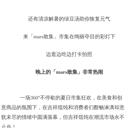
还有清凉解暑的绿豆汤助你恢复元气
来「mars敢集」市集在绚丽夺目的彩灯下
边逛边吃边打卡拍照
晚上的「mars敢集」非常热闹
一场360°不停歇的夏日市集狂欢，在美食和创
意商品的氛围下，在吉祥馄饨和消费者们酣畅淋漓却意
犹未尽的情绪中圆满落幕，但吉祥馄饨在潮流市场永不
止步！