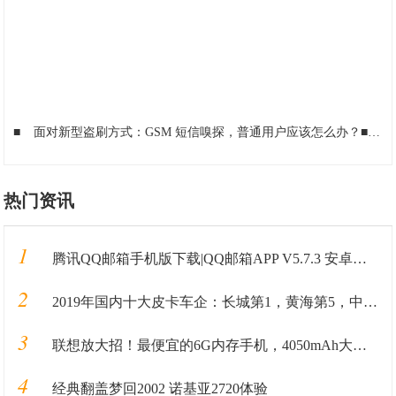
■
面对新型盗刷方式：GSM 短信嗅探，普通用户应该怎么办？
■
为
热门资讯
1
腾讯QQ邮箱手机版下载|QQ邮箱APP V5.7.3 安卓最新版 下载_当下软件园
2
2019年国内十大皮卡车企：长城第1，黄海第5，中兴第8，大乘第10
3
联想放大招！最便宜的6G内存手机，4050mAh大电池售价1098!
4
经典翻盖梦回2002 诺基亚2720体验