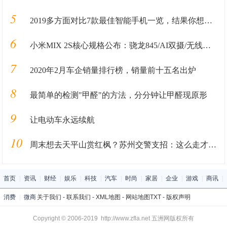
5
2019多方面对比7款最佳智能手机一览，结果你想象不到
6
小米MIX 2S核心规格公布：骁龙845/AI双摄/无线快充
7
2020年2月车企销量排行榜，销量前十五名出炉
8
最简单的检测"甲醛"的方法，分分钟让甲醛现原形
9
让电动车永远续航
10
周末想去天平山赏红枫？苏州交警支招：这么走才不堵
首页
|
资讯
|
财经
|
娱乐
|
科技
|
汽车
|
时尚
|
家居
|
企业
|
游戏
|
商讯
|
消费
|
微商
关于我们
-
联系我们
-
XML地图
-
网站地图
TXT
-
版权声明
Copyright © 2006-2019 http://www.zfla.net 五洲网版权所有