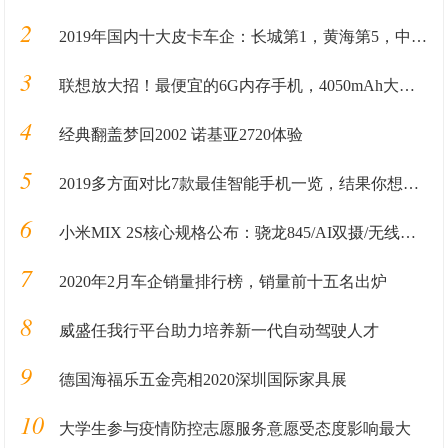
2
2019年国内十大皮卡车企：长城第1，黄海第5，中兴第8，大乘第10
3
联想放大招！最便宜的6G内存手机，4050mAh大电池售价1098!
4
经典翻盖梦回2002 诺基亚2720体验
5
2019多方面对比7款最佳智能手机一览，结果你想象不到
6
小米MIX 2S核心规格公布：骁龙845/AI双摄/无线快充
7
2020年2月车企销量排行榜，销量前十五名出炉
8
威盛任我行平台助力培养新一代自动驾驶人才
9
德国海福乐五金亮相2020深圳国际家具展
10
大学生参与疫情防控志愿服务意愿受态度影响最大