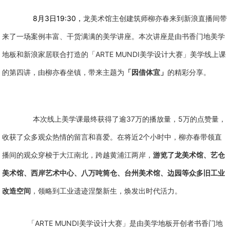
8
3
19:30
月
日
，
龙美术馆主创建筑师柳亦春来到新浪直播间带
来了一场案例丰富、干货满满的美学讲座。本次讲座是由书香门地美学
ARTE MUNDI
地板和新浪家居联合打造的「
美学设计大赛」美学线上课
的第四讲，由柳亦春坐镇，带来主题为
「因借体宜」
的精彩分享。
37
5
本次线上美学课最终获得了逾
万的播放量，
万的点赞量，
2
收获了众多观众热情的留言和喜爱。在将近
个小时中，柳亦春带领直
播间的观众穿梭于大江南北，跨越黄浦江两岸，
游览了龙美术馆、艺仓
美术馆、西岸艺术中心、八万吨筒仓、台州美术馆、边园等众多旧工业
改造空间
，领略到工业遗迹涅槃新生，焕发出时代活力。
ARTE MUNDI
「
美学设计大赛」是由美学地板开创者书香门地