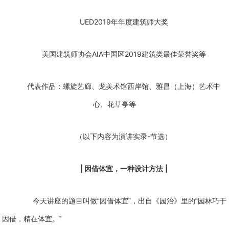
UED2019
年年度建筑师大奖
AIA
2019
美国建筑师协会
中国区
建筑类最佳荣誉奖等
代表作品：螺旋艺廊、龙美术馆西岸馆、雅昌（上海）艺术中
心、花草亭等
-
（以下内容为演讲实录
节选）
|
|
因借体宜，一种设计方法
今天讲座的题目叫做“因借体宜”，出自《园治》里的“园林巧于
因借，精在体宜。”