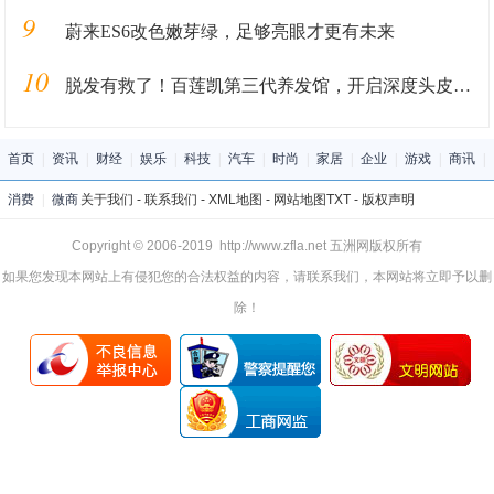
9
蔚来ES6改色嫩芽绿，足够亮眼才更有未来
10
脱发有救了！百莲凯第三代养发馆，开启深度头皮护理时代
首页
|
资讯
|
财经
|
娱乐
|
科技
|
汽车
|
时尚
|
家居
|
企业
|
游戏
|
商讯
|
消费
|
微商
关于我们
-
联系我们
-
XML地图
-
网站地图
TXT
-
版权声明
Copyright © 2006-2019 http://www.zfla.net 五洲网版权所有
如果您发现本网站上有侵犯您的合法权益的内容，请联系我们，本网站将立即予以删
除！