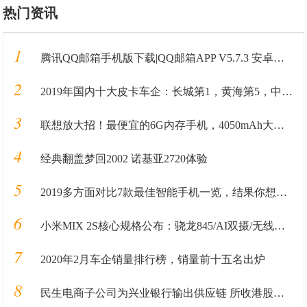
热门资讯
1
腾讯QQ邮箱手机版下载|QQ邮箱APP V5.7.3 安卓最新版 下载_当下软件园
2
2019年国内十大皮卡车企：长城第1，黄海第5，中兴第8，大乘第10
3
联想放大招！最便宜的6G内存手机，4050mAh大电池售价1098!
4
经典翻盖梦回2002 诺基亚2720体验
5
2019多方面对比7款最佳智能手机一览，结果你想象不到
6
小米MIX 2S核心规格公布：骁龙845/AI双摄/无线快充
7
2020年2月车企销量排行榜，销量前十五名出炉
8
民生电商子公司为兴业银行输出供应链 所收港股定名民商创科